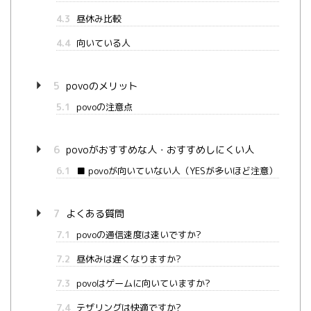
4.3
昼休み比較
4.4
向いている人
5
povoのメリット
5.1
povoの注意点
6
povoがおすすめな人・おすすめしにくい人
6.1
■ povoが向いていない人（YESが多いほど注意）
7
よくある質問
7.1
povoの通信速度は速いですか?
7.2
昼休みは遅くなりますか?
7.3
povoはゲームに向いていますか?
7.4
テザリングは快適ですか?