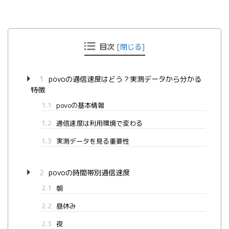
目次
[
閉じる
]
1
povoの通信速度はどう？実測データから分かる
特徴
1.1
povoの基本情報
1.2
通信速度は利用環境で変わる
1.3
実測データを見る重要性
2
povoの時間帯別通信速度
2.1
朝
2.2
昼休み
2.3
夜