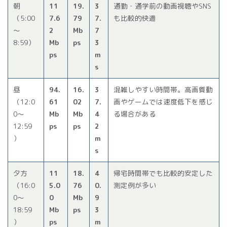
朝
11
19.
3
通勤・通学前の動画視聴やSNS
（5:00
7.6
79
7.
も比較的快適
〜
2
Mb
7
8:59）
Mb
ps
3
ps
m
s
昼
94.
16.
3
混雑しやすい時間帯。高画質動
（12:0
61
02
7.
画やゲームでは速度低下を感じ
0〜
Mb
Mb
4
る場合がある
12:59
ps
ps
2
）
m
s
夕方
11
18.
4
帰宅時間帯でも比較的安定した
（16:0
5.0
76
0.
測定例が多い
0〜
0
Mb
9
18:59
Mb
ps
3
）
ps
m