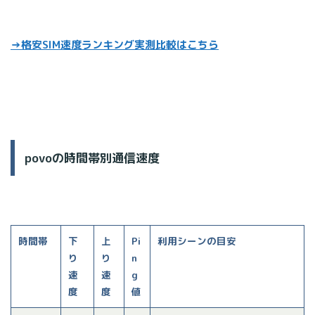
→格安SIM速度ランキング実測比較はこちら
povoの時間帯別通信速度
時間帯
下
上
Pi
利用シーンの目安
り
り
n
速
速
g
度
度
値