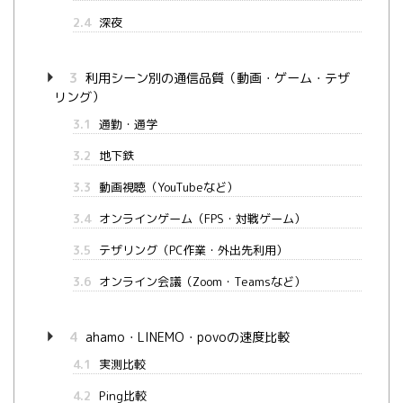
2.4
深夜
3
利用シーン別の通信品質（動画・ゲーム・テザ
リング）
3.1
通勤・通学
3.2
地下鉄
3.3
動画視聴（YouTubeなど）
3.4
オンラインゲーム（FPS・対戦ゲーム）
3.5
テザリング（PC作業・外出先利用）
3.6
オンライン会議（Zoom・Teamsなど）
4
ahamo・LINEMO・povoの速度比較
4.1
実測比較
4.2
Ping比較